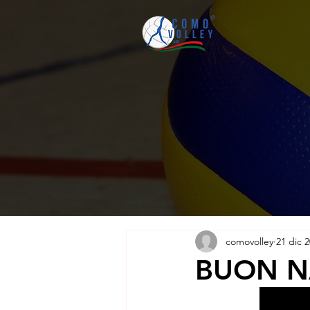
comovolley
21 dic 
BUON NA