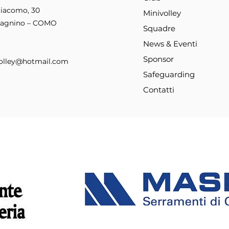
Giacomo, 30
Minivolley
Sagnino – COMO
Squadre
News & Eventi
LOTTERIA DI PASQUA 2026
News
Sponsor
lley@hotmail.com
SPE
Safeguarding
Contatti