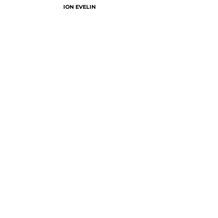
ION EVELIN
-
FLORIS ASIA
Libero