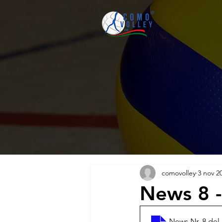
comovolley
3 nov 2
News 8 -
News Nr. 8 del