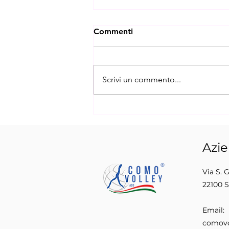
Commenti
Scrivi un commento...
News 1 del 19.07.26
Azi
Via S. 
22100 
Email:
comovo