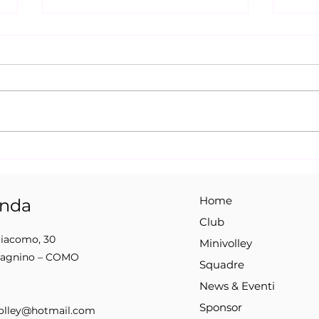
LOTTERIA DI PASQUA 2026
News
SPE
Home
enda
Club
Giacomo, 30
Minivolley
Sagnino – COMO
Squadre
News & Eventi
Sponsor
lley@hotmail.com